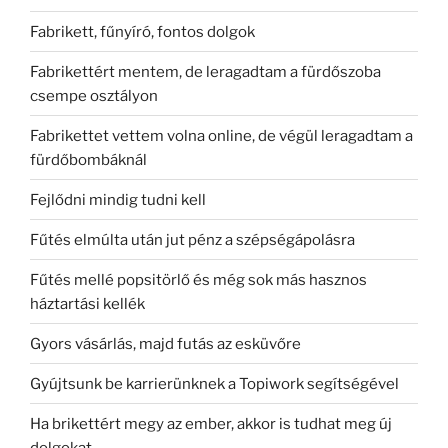
Fabrikett, fűnyíró, fontos dolgok
Fabrikettért mentem, de leragadtam a fürdőszoba
csempe osztályon
Fabrikettet vettem volna online, de végül leragadtam a
fürdőbombáknál
Fejlődni mindig tudni kell
Fűtés elmúlta után jut pénz a szépségápolásra
Fűtés mellé popsitörlő és még sok más hasznos
háztartási kellék
Gyors vásárlás, majd futás az esküvőre
Gyújtsunk be karrierünknek a Topiwork segítségével
Ha brikettért megy az ember, akkor is tudhat meg új
dolgokat