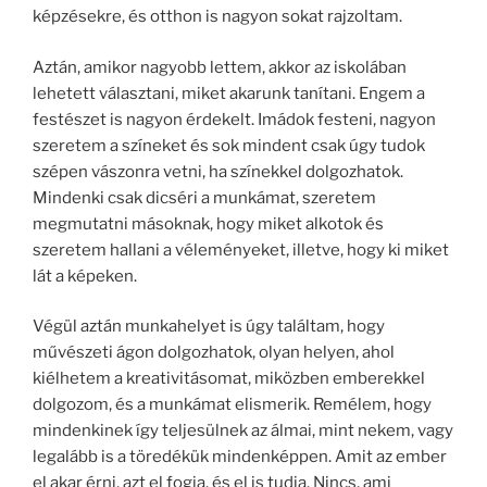
képzésekre, és otthon is nagyon sokat rajzoltam.
Aztán, amikor nagyobb lettem, akkor az iskolában
lehetett választani, miket akarunk tanítani. Engem a
festészet is nagyon érdekelt. Imádok festeni, nagyon
szeretem a színeket és sok mindent csak úgy tudok
szépen vászonra vetni, ha színekkel dolgozhatok.
Mindenki csak dicséri a munkámat, szeretem
megmutatni másoknak, hogy miket alkotok és
szeretem hallani a véleményeket, illetve, hogy ki miket
lát a képeken.
Végül aztán munkahelyet is úgy találtam, hogy
művészeti ágon dolgozhatok, olyan helyen, ahol
kiélhetem a kreativitásomat, miközben emberekkel
dolgozom, és a munkámat elismerik. Remélem, hogy
mindenkinek így teljesülnek az álmai, mint nekem, vagy
legalább is a töredékük mindenképpen. Amit az ember
el akar érni, azt el fogja, és el is tudja. Nincs, ami