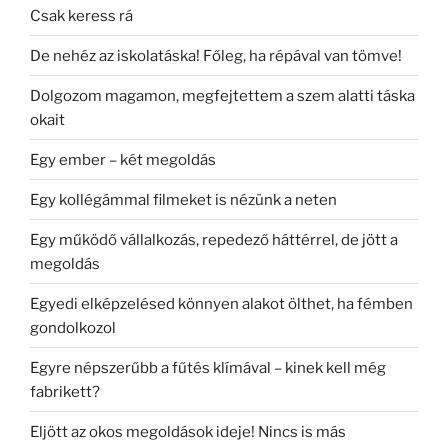
Csak keress rá
De nehéz az iskolatáska! Főleg, ha répával van tömve!
Dolgozom magamon, megfejtettem a szem alatti táska
okait
Egy ember – két megoldás
Egy kollégámmal filmeket is nézünk a neten
Egy működő vállalkozás, repedező háttérrel, de jött a
megoldás
Egyedi elképzelésed könnyen alakot ölthet, ha fémben
gondolkozol
Egyre népszerűbb a fűtés klímával – kinek kell még
fabrikett?
Eljött az okos megoldások ideje! Nincs is más