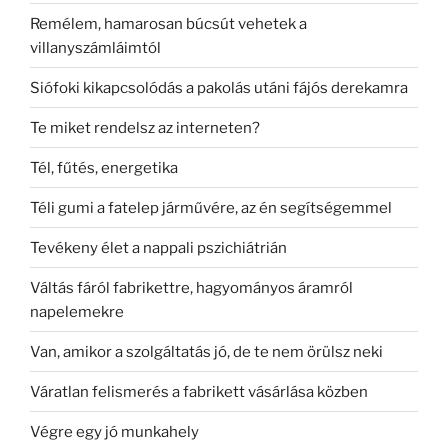
Remélem, hamarosan búcsút vehetek a
villanyszámláimtól
Siófoki kikapcsolódás a pakolás utáni fájós derekamra
Te miket rendelsz az interneten?
Tél, fűtés, energetika
Téli gumi a fatelep járművére, az én segítségemmel
Tevékeny élet a nappali pszichiátrián
Váltás fáról fabrikettre, hagyományos áramról
napelemekre
Van, amikor a szolgáltatás jó, de te nem örülsz neki
Váratlan felismerés a fabrikett vásárlása közben
Végre egy jó munkahely