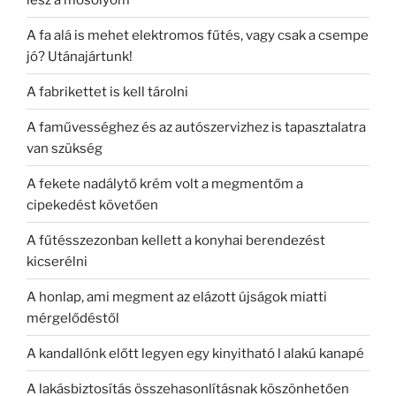
A fa alá is mehet elektromos fűtés, vagy csak a csempe
jó? Utánajártunk!
A fabrikettet is kell tárolni
A faművességhez és az autószervizhez is tapasztalatra
van szükség
A fekete nadálytő krém volt a megmentőm a
cipekedést követően
A fűtésszezonban kellett a konyhai berendezést
kicserélni
A honlap, ami megment az elázott újságok miatti
mérgelődéstől
A kandallónk előtt legyen egy kinyitható l alakú kanapé
A lakásbiztosítás összehasonlításnak köszönhetően