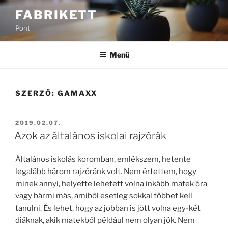
Tartalomhoz
FABRIKETT
Pont
Menü
SZERZŐ:
GAMAXX
BEKÜLDVE:
2019.02.07.
Azok az általános iskolai rajzórák
Általános iskolás koromban, emlékszem, hetente
legalább három rajzóránk volt. Nem értettem, hogy
minek annyi, helyette lehetett volna inkább matek óra
vagy bármi más, amiből esetleg sokkal többet kell
tanulni. És lehet, hogy az jobban is jött volna egy-két
diáknak, akik matekból például nem olyan jók. Nem