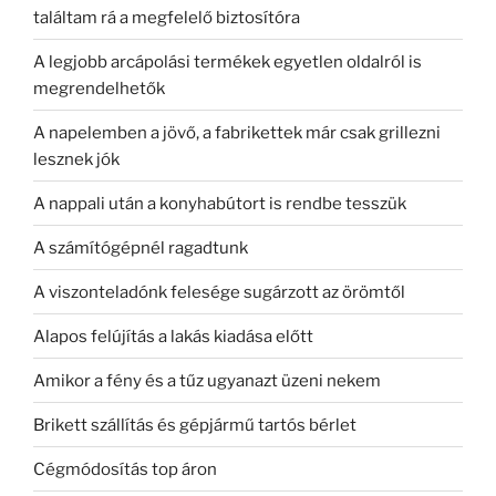
találtam rá a megfelelő biztosítóra
A legjobb arcápolási termékek egyetlen oldalról is
megrendelhetők
A napelemben a jövő, a fabrikettek már csak grillezni
lesznek jók
A nappali után a konyhabútort is rendbe tesszük
A számítógépnél ragadtunk
A viszonteladónk felesége sugárzott az örömtől
Alapos felújítás a lakás kiadása előtt
Amikor a fény és a tűz ugyanazt üzeni nekem
Brikett szállítás és gépjármű tartós bérlet
Cégmódosítás top áron