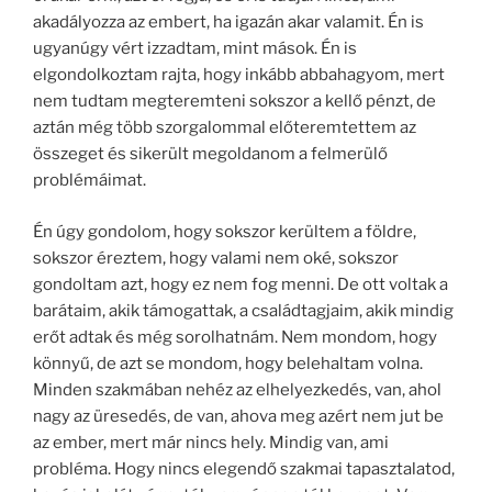
akadályozza az embert, ha igazán akar valamit. Én is
ugyanúgy vért izzadtam, mint mások. Én is
elgondolkoztam rajta, hogy inkább abbahagyom, mert
nem tudtam megteremteni sokszor a kellő pénzt, de
aztán még több szorgalommal előteremtettem az
összeget és sikerült megoldanom a felmerülő
problémáimat.
Én úgy gondolom, hogy sokszor kerültem a földre,
sokszor éreztem, hogy valami nem oké, sokszor
gondoltam azt, hogy ez nem fog menni. De ott voltak a
barátaim, akik támogattak, a családtagjaim, akik mindig
erőt adtak és még sorolhatnám. Nem mondom, hogy
könnyű, de azt se mondom, hogy belehaltam volna.
Minden szakmában nehéz az elhelyezkedés, van, ahol
nagy az üresedés, de van, ahova meg azért nem jut be
az ember, mert már nincs hely. Mindig van, ami
probléma. Hogy nincs elegendő szakmai tapasztalatod,