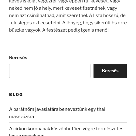
kevés iskolát végeztél, vagy éppen túl keveset. Vagy
neked nem jó a hely, mert keveset fizetnének, vagy
nem azt csinálhatnád, amit szeretnél. A lista hosszú, de
felesleges ezt ecsetelni. A lényeg, hogy sikerült és erre
büszke vagyok. A festészet pedig igenis menő!
Keresés
Keresés
BLOG
A barátnőm javaslatára beneveztünk egy thai
masszázsra
A cirkon koronának köszönhetően végre természetes
lesz a mosolyom