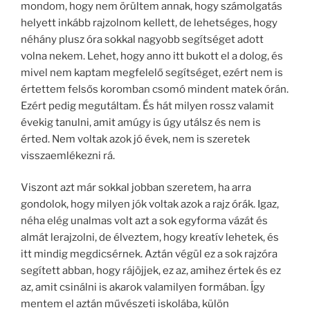
mondom, hogy nem örültem annak, hogy számolgatás
helyett inkább rajzolnom kellett, de lehetséges, hogy
néhány plusz óra sokkal nagyobb segítséget adott
volna nekem. Lehet, hogy anno itt bukott el a dolog, és
mivel nem kaptam megfelelő segítséget, ezért nem is
értettem felsős koromban csomó mindent matek órán.
Ezért pedig megutáltam. És hát milyen rossz valamit
évekig tanulni, amit amúgy is úgy utálsz és nem is
érted. Nem voltak azok jó évek, nem is szeretek
visszaemlékezni rá.
Viszont azt már sokkal jobban szeretem, ha arra
gondolok, hogy milyen jók voltak azok a rajz órák. Igaz,
néha elég unalmas volt azt a sok egyforma vázát és
almát lerajzolni, de élveztem, hogy kreatív lehetek, és
itt mindig megdicsérnek. Aztán végül ez a sok rajzóra
segített abban, hogy rájöjjek, ez az, amihez értek és ez
az, amit csinálni is akarok valamilyen formában. Így
mentem el aztán művészeti iskolába, külön