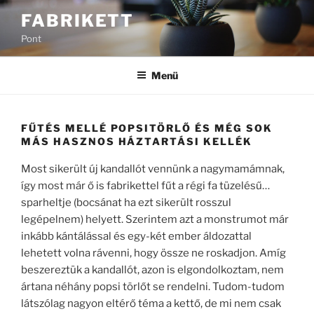
Tartalomhoz
FABRIKETT
Pont
Menü
FŰTÉS MELLÉ POPSITÖRLŐ ÉS MÉG SOK
MÁS HASZNOS HÁZTARTÁSI KELLÉK
Most sikerült új kandallót vennünk a nagymamámnak,
így most már ő is fabrikettel fűt a régi fa tüzelésű…
sparheltje (bocsánat ha ezt sikerült rosszul
legépelnem) helyett. Szerintem azt a monstrumot már
inkább kántálással és egy-két ember áldozattal
lehetett volna rávenni, hogy össze ne roskadjon. Amíg
beszereztük a kandallót, azon is elgondolkoztam, nem
ártana néhány popsi törlőt se rendelni. Tudom-tudom
látszólag nagyon eltérő téma a kettő, de mi nem csak