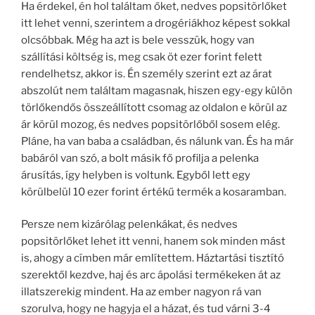
Ha érdekel, én hol találtam őket, nedves popsitörlőket
itt lehet venni, szerintem a drogériákhoz képest sokkal
olcsóbbak. Még ha azt is bele vesszük, hogy van
szállítási költség is, meg csak öt ezer forint felett
rendelhetsz, akkor is. Én személy szerint ezt az árat
abszolút nem találtam magasnak, hiszen egy-egy külön
törlőkendős összeállított csomag az oldalon e körül az
ár körül mozog, és nedves popsitörlőből sosem elég.
Pláne, ha van baba a családban, és nálunk van. És ha már
babáról van szó, a bolt másik fő profilja a pelenka
árusítás, így helyben is voltunk. Egyből lett egy
körülbelül 10 ezer forint értékű termék a kosaramban.
Persze nem kizárólag pelenkákat, és nedves
popsitörlőket lehet itt venni, hanem sok minden mást
is, ahogy a címben már említettem. Háztartási tisztító
szerektől kezdve, haj és arc ápolási termékeken át az
illatszerekig mindent. Ha az ember nagyon rá van
szorulva, hogy ne hagyja el a házat, és tud várni 3-4