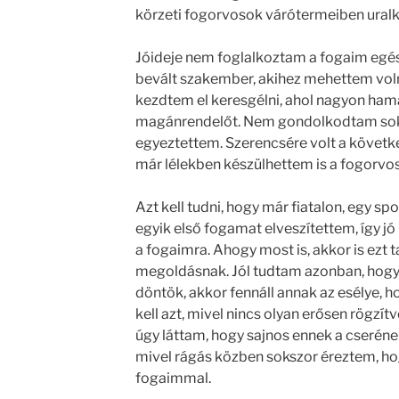
körzeti fogorvosok várótermeiben uralk
Jóideje nem foglalkoztam a fogaim egés
bevált szakember, akihez mehettem voln
kezdtem el keresgélni, ahol nagyon hama
magánrendelőt. Nem gondolkodtam sok
egyeztettem. Szerencsére volt a követke
már lélekben készülhettem is a fogorvo
Azt kell tudni, hogy már fiatalon, egy s
egyik első fogamat elveszítettem, így jó 
a fogaimra. Ahogy most is, akkor is ezt 
megoldásnak. Jól tudtam azonban, hogy
döntök, akkor fennáll annak az esélye, h
kell azt, mivel nincs olyan erősen rögzítv
úgy láttam, hogy sajnos ennek a cserének 
mivel rágás közben sokszor éreztem, ho
fogaimmal.