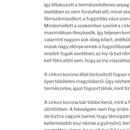
így tiltakozott a természetellenes anyag
esetében ez nem fordulhat elő, mivel a
fémszármazékot, a fogpótlás váza szerv
Mindemellett a szakember szerint a cirko
maximálisan illeszkedik, így teljesen kom
valamint nagyon sok ideig kitart, anélkül,
másik nagy előnye ennek a fogpótlásnak,
eredeti fogak esetében, az íny rá tud n
kell félni attól sem, hogy az íny visszah
A cirkon korona által biztosított fogso
ilyen tökéletes megoldásról. Úgy nézhe
természetes, igazi fogsort látok, mint ti
A cirkon korona bár többe kerül, mint a 
döntöttem. A feleségem nem fog örülni 
de biztos vagyok benne, hogy támogatni f
kellemesebb lesz néznie a gyönyörű, t