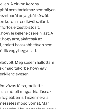
 ellen. A cirkon korona
lapból nem tartalmaz semmilyen
ezetbarát anyagból készül.
n korona rendkívül szilárd,
fortos érzést biztosít,
 hogy le kellene cserélni azt. A
 hogy arra, akárcsak az
őni, emiatt hosszabb távon nem
úzódik vagy begyullad.
r elbűvölt. Még sosem hallottam
tek majd tükörbe, hogy egy
zenkilenc évesen.
fémvázas társa, mellette
az ismételt magas kiadásnak,
og ebben is, hiszen neki is
ermészetes mosolyomat. Már