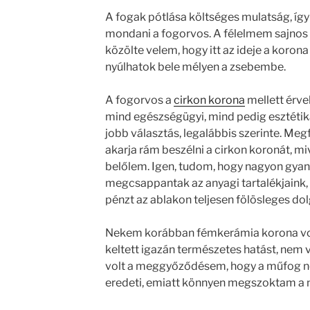
A fogak pótlása költséges mulatság, így
mondani a fogorvos. A félelmem sajnos
közölte velem, hogy itt az ideje a korona
nyúlhatok bele mélyen a zsebembe.
A fogorvos a
cirkon korona
mellett érvel
mind egészségügyi, mind pedig esztétik
jobb választás, legalábbis szerinte. Meg
akarja rám beszélni a cirkon koronát, miv
belőlem. Igen, tudom, hogy nagyon gyan
megcsappantak az anyagi tartalékjaink,
pénzt az ablakon teljesen fölösleges do
Nekem korábban fémkerámia korona vol
keltett igazán természetes hatást, nem 
volt a meggyőződésem, hogy a műfog nem
eredeti, emiatt könnyen megszoktam a m