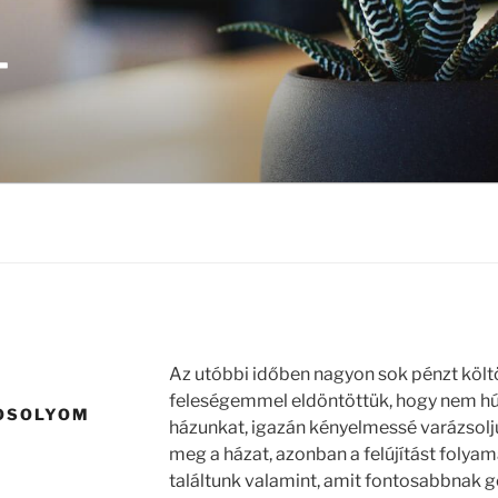
T
Az utóbbi időben nagyon sok pénzt költö
feleségemmel eldöntöttük, hogy nem húzz
MOSOLYOM
házunkat, igazán kényelmessé varázsolju
meg a házat, azonban a felújítást folya
találtunk valamint, amit fontosabbnak 