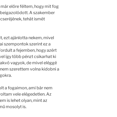
 már előre féltem, hogy mit fog
 beigazolódott. A szakember
 cseréjének, tehát ismét
t, ezt ajánlotta nekem, mivel
ai szempontok szerint ez a
fordult a fejemben, hogy azért
el így több pénzt csikarhat ki
akvó vagyok, de mivel eléggé
 nem szerettem volna kidobni a
lgokra.
t a fogaimon, ami bár nem
voltam vele elégedetlen. Az
 is lehet olyan, mint az
ű mosolyt is.