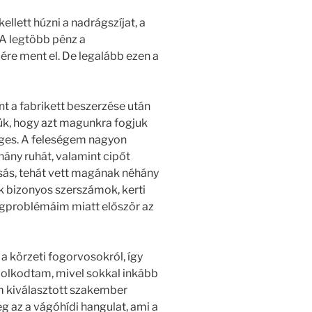
kellett húzni a nadrágszíjat, a
 A legtöbb pénz a
jére ment el. De legalább ezen a
nt a fabrikett beszerzése után
ük, hogy azt magunkra fogjuk
éges. A feleségem nagyon
hány ruhát, valamint cipőt
sás, tehát vett magának néhány
k bizonyos szerszámok, kerti
ogproblémáim miatt először az
a körzeti fogorvosokról, így
lkodtam, mivel sokkal inkább
 kiválasztott szakember
 az a vágóhídi hangulat, ami a