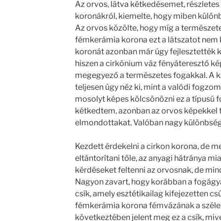
Az orvos, látva kétkedésemet, részletes 
koronákról, kiemelte, hogy miben külön
Az orvos közölte, hogy míg a természetes
fémkerámia korona ezt a látszatot nem 
koronát azonban már úgy fejlesztették ki,
hiszen a cirkónium váz fényáteresztő k
megegyező a természetes fogakkal. A k
teljesen úgy néz ki, mint a valódi fogzom
mosolyt képes kölcsönözni ez a típusú fo
kétkedtem, azonban az orvos képekkel 
elmondottakat. Valóban nagy különbség v
Kezdett érdekelni a cirkon korona, d
eltántorítani tőle, az anyagi hátránya m
kérdéseket feltenni az orvosnak, de mind
Nagyon zavart, hogy korábban a fogágy
csík, amely esztétikailag kifejezetten csú
fémkerámia korona fémvázának a széle
következtében jelent meg ez a csík, mive