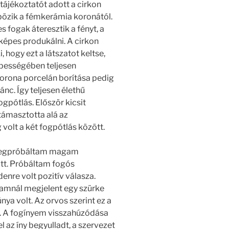
tájékoztatót adott a cirkon
bözik a fémkerámia koronától.
 fogak áteresztik a fényt, a
képes produkálni. A cirkon
 hogy ezt a látszatot keltse,
épességében teljesen
orona porcelán borítása pedig
ánc. Így teljesen élethű
gpótlás. Először kicsit
támasztotta alá az
olt a két fogpótlás között.
e megpróbáltam magam
iatt. Próbáltam fogós
enre volt pozitív válasza.
amnál megjelent egy szürke
nya volt. Az orvos szerint ez a
. A fogínyem visszahúzódása
l az íny begyulladt, a szervezet