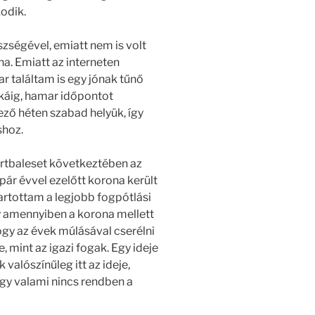
odik.
zségével, emiatt nem is volt
a. Emiatt az interneten
r találtam is egy jónak tűnő
áig, hamar időpontot
ző héten szabad helyük, így
shoz.
portbaleset következtében az
pár évvel ezelőtt korona került
tartottam a legjobb fogpótlási
 amennyiben a korona mellett
ogy az évek múlásával cserélni
e, mint az igazi fogak. Egy ideje
valószínűleg itt az ideje,
gy valami nincs rendben a