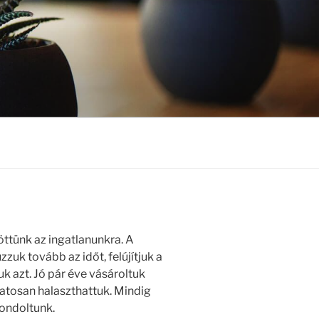
ttünk az ingatlanunkra. A
uk tovább az időt, felújítjuk a
k azt. Jó pár éve vásároltuk
matosan halaszthattuk. Mindig
gondoltunk.