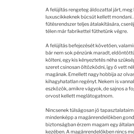
A felújítás rengeteg áldozattal járt, meg 
luxuscikkeknek búcsút kellett mondani.
fűtésrendszer teljes átalakítására, cseré
télen már fabrikettel fűthetünk végre.
A felújítás befejezését követően, valami
bár nem sok pénzünk maradt, eldöntött
költeni, egy kis kényeztetés néha szüks
szeret csinosan öltözködni, így ő vett né
magának. Emellett nagy hobbija az olva
kihagyhatatlan regényt. Nekem is vanna
eszközök, amikre vágyok, de sajnos a f
orvost kellett meglátogatnom.
Nincsenek túlságosan jó tapasztalataim 
mindenképp a magánrendelőkben gondo
biztonságban érzem magam egy általam
kezében. A magánrendelőkben nincs meg