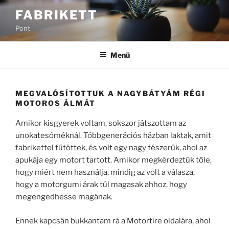
Tartalomhoz
FABRIKETT
Pont
Menü
MEGVALÓSÍTOTTUK A NAGYBÁTYÁM RÉGI
MOTOROS ÁLMÁT
Amikor kisgyerek voltam, sokszor játszottam az
unokatesóméknál. Többgenerációs házban laktak, amit
fabrikettel fűtöttek, és volt egy nagy fészerük, ahol az
apukája egy motort tartott. Amikor megkérdeztük tőle,
hogy miért nem használja, mindig az volt a válasza,
hogy a motorgumi árak túl magasak ahhoz, hogy
megengedhesse magának.
Ennek kapcsán bukkantam rá a Motortire oldalára, ahol