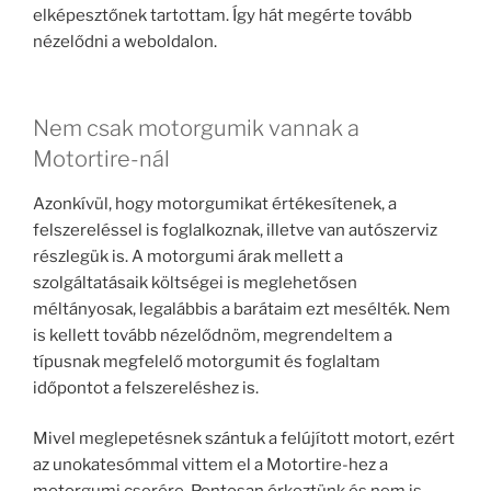
elképesztőnek tartottam. Így hát megérte tovább
nézelődni a weboldalon.
Nem csak motorgumik vannak a
Motortire-nál
Azonkívül, hogy motorgumikat értékesítenek, a
felszereléssel is foglalkoznak, illetve van autószerviz
részlegük is. A motorgumi árak mellett a
szolgáltatásaik költségei is meglehetősen
méltányosak, legalábbis a barátaim ezt mesélték. Nem
is kellett tovább nézelődnöm, megrendeltem a
típusnak megfelelő motorgumit és foglaltam
időpontot a felszereléshez is.
Mivel meglepetésnek szántuk a felújított motort, ezért
az unokatesómmal vittem el a Motortire-hez a