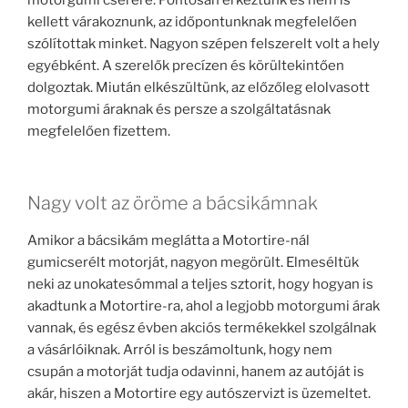
motorgumi cserére. Pontosan érkeztünk és nem is
kellett várakoznunk, az időpontunknak megfelelően
szólítottak minket. Nagyon szépen felszerelt volt a hely
egyébként. A szerelők precízen és körültekintően
dolgoztak. Miután elkészültünk, az előzőleg elolvasott
motorgumi áraknak és persze a szolgáltatásnak
megfelelően fizettem.
Nagy volt az öröme a bácsikámnak
Amikor a bácsikám meglátta a Motortire-nál
gumicserélt motorját, nagyon megörült. Elmeséltük
neki az unokatesómmal a teljes sztorit, hogy hogyan is
akadtunk a Motortire-ra, ahol a legjobb motorgumi árak
vannak, és egész évben akciós termékekkel szolgálnak
a vásárlóiknak. Arról is beszámoltunk, hogy nem
csupán a motorját tudja odavinni, hanem az autóját is
akár, hiszen a Motortire egy autószervizt is üzemeltet.