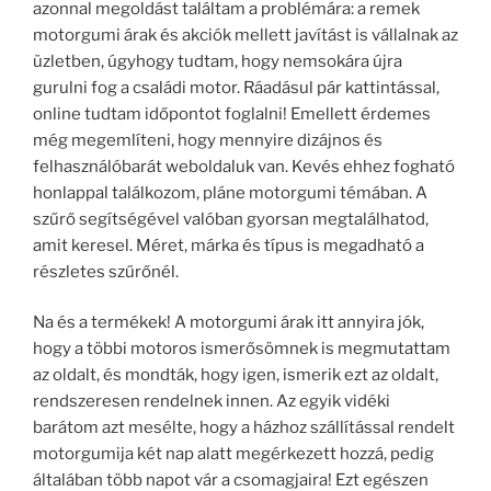
azonnal megoldást találtam a problémára: a remek
motorgumi árak és akciók mellett javítást is vállalnak az
üzletben, úgyhogy tudtam, hogy nemsokára újra
gurulni fog a családi motor. Ráadásul pár kattintással,
online tudtam időpontot foglalni! Emellett érdemes
még megemlíteni, hogy mennyire dizájnos és
felhasználóbarát weboldaluk van. Kevés ehhez fogható
honlappal találkozom, pláne motorgumi témában. A
szűrő segítségével valóban gyorsan megtalálhatod,
amit keresel. Méret, márka és típus is megadható a
részletes szűrőnél.
Na és a termékek! A motorgumi árak itt annyira jók,
hogy a többi motoros ismerősömnek is megmutattam
az oldalt, és mondták, hogy igen, ismerik ezt az oldalt,
rendszeresen rendelnek innen. Az egyik vidéki
barátom azt mesélte, hogy a házhoz szállítással rendelt
motorgumija két nap alatt megérkezett hozzá, pedig
általában több napot vár a csomagjaira! Ezt egészen