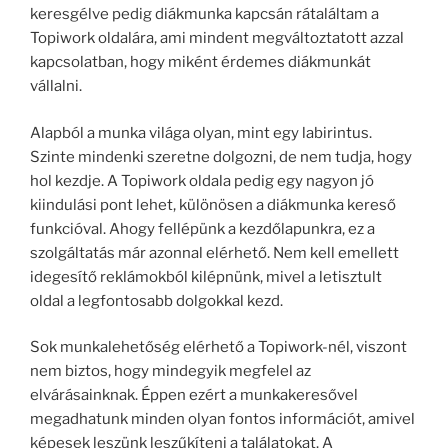
keresgélve pedig diákmunka kapcsán rátaláltam a
Topiwork oldalára, ami mindent megváltoztatott azzal
kapcsolatban, hogy miként érdemes diákmunkát
vállalni.
Alapból a munka világa olyan, mint egy labirintus.
Szinte mindenki szeretne dolgozni, de nem tudja, hogy
hol kezdje. A Topiwork oldala pedig egy nagyon jó
kiindulási pont lehet, különösen a diákmunka kereső
funkcióval. Ahogy fellépünk a kezdőlapunkra, ez a
szolgáltatás már azonnal elérhető. Nem kell emellett
idegesítő reklámokból kilépnünk, mivel a letisztult
oldal a legfontosabb dolgokkal kezd.
Sok munkalehetőség elérhető a Topiwork-nél, viszont
nem biztos, hogy mindegyik megfelel az
elvárásainknak. Éppen ezért a munkakeresővel
megadhatunk minden olyan fontos információt, amivel
képesek leszünk leszűkíteni a találatokat. A