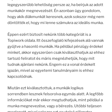
legegyszerűbb lehetőség persze az, ha beírjuk az adott
munkakör megnevezését. Én azonban úgy gondolom,
hogy akik diákmunkát keresnek, azok sokszor még nem
döntötték el, hogy mi lenne számukra az ideális munka.
Éppen ezért biztosít nekünk több kategóriát is a
Topiwork oldala. Itt összefoglaló kifejezések alá vannak
gyűjtve a hasonló munkák. Ha például pénzügy érdekel
minket, akkor egyszerűen csak kiválaszthatjuk az ehhez
tartozó feliratot és máris megnézhetjük, hogy mit
tudnak ajánlani nekünk. Engem ez a vonal érdekelt
igazán, mivel az egyetemi tanulmányaim is ehhez
kapcsolódnak.
Miután ezt kiválasztottuk, a munkák logikus
sorrendben lesznek felsorolva egymás alatt. A legfőbb
információkat már ekkor megtudhatjuk, mint például a
munka megnevezése, vagy a bérezés. Utóbbi teljesen