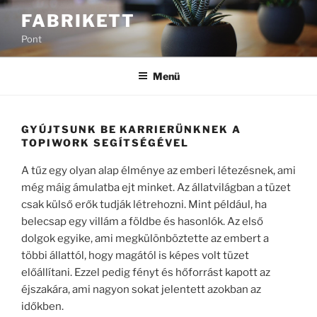
Tartalomhoz
FABRIKETT
Pont
Menü
GYÚJTSUNK BE KARRIERÜNKNEK A
TOPIWORK SEGÍTSÉGÉVEL
A tűz egy olyan alap élménye az emberi létezésnek, ami
még máig ámulatba ejt minket. Az állatvilágban a tüzet
csak külső erők tudják létrehozni. Mint például, ha
belecsap egy villám a földbe és hasonlók. Az első
dolgok egyike, ami megkülönböztette az embert a
többi állattól, hogy magától is képes volt tüzet
előállítani. Ezzel pedig fényt és hőforrást kapott az
éjszakára, ami nagyon sokat jelentett azokban az
időkben.