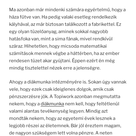
Ma azonban már mindenki számára egyértelmű, hogy a
háza fűtve van. Ha pedig valaki esetleg rendelkezik
kályhával, az már biztosan találkozott a fabrikettel. Ez
egy olyan tüzelőanyag, aminek sokkal nagyobb
hatásfoka van, mint a sima fának, mivel rendkívül
száraz. Hihetetlen, hogy micsoda matematikai
számítások mennek végbe a háttérben, ha az ember
rendesen tüzet akar gyújtani. Éppen ezért én még
mindig tisztelettel nézek erre a jelenségre.
Ahogy a diákmunka intézményére is. Sokan úgy vannak
vele, hogy ezek csak ideiglenes dolgok, amik csak
pénzszerzésre jók. A Topiwork azonban megmutatta
nekem, hogy a
diákmunka
nem kell, hogy feltétlenül
valami alantas tevékenység legyen. Mindig azt
mondták nekem, hogy az egyetemi évek lesznek a
legjobb részei az életemnek. Bár jól éreztem magam,
de nagyon szükségem lett volna pénzre. A neten