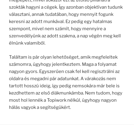
meglepett, mivel sokszor ezt az utolsó pillanatra
szokták hagyni a cégek. Így azonban objektívan tudunk
választani, annak tudatában, hogy mennyit fogunk
keresni az adott munkával. Ez pedig egy hatalmas
szempont, mivel nem számít, hogy mennyire a
szenvedélyünk az adott szakma, a nap végén meg kell
élnünk valamiből.
Találtam is pár olyan lehetőséget, amik megfeleltek
számomra, úgyhogy jelentkeztem. Maga a folyamat
nagyon gyors. Egyszerűen csak fel kell regisztrálni az
oldalra és megadni pár adatunkat. A várakozás nem
tartott hosszú ideig, így pedig nemsokára már bele is
kezdhettem az első diákmunkámba. Nem tudom, hogy
most hol lennék a Topiwork nélkül, úgyhogy nagyon
hálás vagyok a segítségükért.