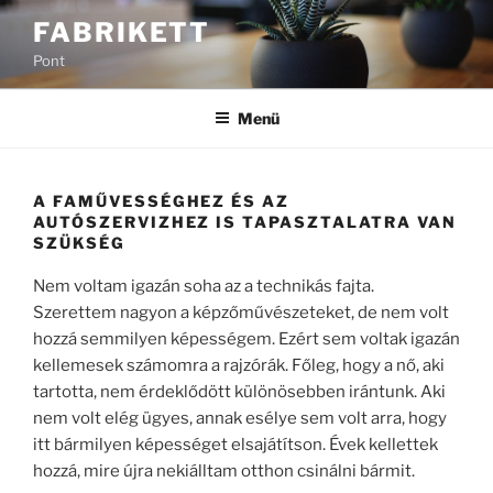
Tartalomhoz
FABRIKETT
Pont
Menü
A FAMŰVESSÉGHEZ ÉS AZ
AUTÓSZERVIZHEZ IS TAPASZTALATRA VAN
SZÜKSÉG
Nem voltam igazán soha az a technikás fajta.
Szerettem nagyon a képzőművészeteket, de nem volt
hozzá semmilyen képességem. Ezért sem voltak igazán
kellemesek számomra a rajzórák. Főleg, hogy a nő, aki
tartotta, nem érdeklődött különösebben irántunk. Aki
nem volt elég ügyes, annak esélye sem volt arra, hogy
itt bármilyen képességet elsajátítson. Évek kellettek
hozzá, mire újra nekiálltam otthon csinálni bármit.