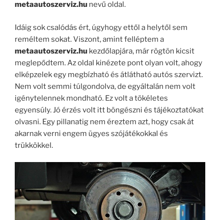
metaautoszerviz.hu
nevű oldal.
Idáig sok csalódás ért, úgyhogy ettől a helytől sem
reméltem sokat. Viszont, amint felléptem a
metaautoszerviz.hu
kezdőlapjára, már rögtön kicsit
meglepődtem. Az oldal kinézete pont olyan volt, ahogy
elképzelek egy megbízható és átlátható autós szervizt.
Nem volt semmi túlgondolva, de egyáltalán nem volt
igénytelennek mondható. Ez volt a tökéletes
egyensúly. Jó érzés volt itt böngészni és tájékoztatókat
olvasni. Egy pillanatig nem éreztem azt, hogy csak át
akarnak verni engem ügyes szójátékokkal és
trükkökkel.