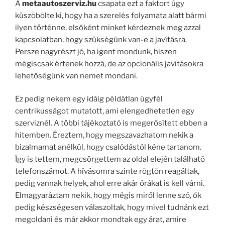
A
metaautoszerviz.hu
csapata ezt a faktort úgy
küszöbölte ki, hogy ha a szerelés folyamata alatt bármi
ilyen történne, elsőként minket kérdeznek meg azzal
kapcsolatban, hogy szükségünk van-e a javításra.
Persze nagyrészt jó, ha igent mondunk, hiszen
mégiscsak értenek hozzá, de az opcionális javításokra
lehetőségünk van nemet mondani.
Ez pedig nekem egy idáig példátlan ügyfél
centrikusságot mutatott, ami elengedhetetlen egy
szerviznél. A többi tájékoztató is megerősített ebben a
hitemben. Éreztem, hogy megszavazhatom nekik a
bizalmamat anélkül, hogy csalódástól kéne tartanom.
Így is tettem, megcsörgettem az oldal elején található
telefonszámot. A hívásomra szinte rögtön reagáltak,
pedig vannak helyek, ahol erre akár órákat is kell várni.
Elmagyaráztam nekik, hogy mégis miről lenne szó, ők
pedig készségesen válaszoltak, hogy mivel tudnánk ezt
megoldani és már akkor mondtak egy árat, amire