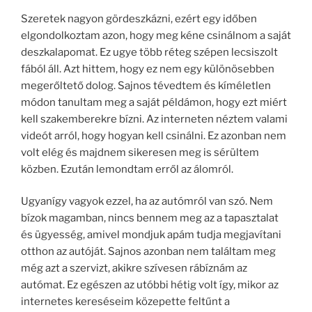
Szeretek nagyon gördeszkázni, ezért egy időben
elgondolkoztam azon, hogy meg kéne csinálnom a saját
deszkalapomat. Ez ugye több réteg szépen lecsiszolt
fából áll. Azt hittem, hogy ez nem egy különösebben
megerőltető dolog. Sajnos tévedtem és kíméletlen
módon tanultam meg a saját példámon, hogy ezt miért
kell szakemberekre bízni. Az interneten néztem valami
videót arról, hogy hogyan kell csinálni. Ez azonban nem
volt elég és majdnem sikeresen meg is sérültem
közben. Ezután lemondtam erről az álomról.
Ugyanígy vagyok ezzel, ha az autómról van szó. Nem
bízok magamban, nincs bennem meg az a tapasztalat
és ügyesség, amivel mondjuk apám tudja megjavítani
otthon az autóját. Sajnos azonban nem találtam meg
még azt a szervizt, akikre szívesen rábíznám az
autómat. Ez egészen az utóbbi hétig volt így, mikor az
internetes kereséseim közepette feltűnt a