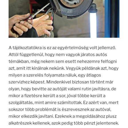
A tájékoztatókra is ez az egyértelműség volt jellemző.
Attól függetlenül, hogy nem vagyok járatos autós
témákban, még nekem sem esett nehezemre felfogni
azt, amit itt kínálnak nekünk. Vegyük példának azt, hogy
milyen a szerelés folyamata náluk, egy átlagos
szervizhez képest. Mindenkivel biztosan történt már
olyan, hogy bevitte az autóját valami rutin javításra, de
mikor a fizetésre került a sor, jóval többe került a
szolgáltatás, mint amire számítottak. Ez azért van, mert
sokszor több problémát is észrevesznek az autóval,
mikor elkezdik javítani. Ezeknek a megoldásához plusz
alkatrészek kellenek, azok pedig több pénzt jelentenek.