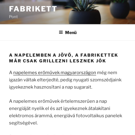
Tartalomhoz
FABRIKETT
Pont
Menü
A NAPELEMBEN A JÖVŐ, A FABRIKETTEK
MÁR CSAK GRILLEZNI LESZNEK JÓK
A
napelemes erőművek magyarországon
még nem
igazán váltak elterjedté, pedig nyugati szomszédjaink
igyekeznek hasznosítani a nap sugarait.
A napelemes erőművek értelemszerűen a nap
energiáját nyelik el és azt igyekeznek átalakítani
elektromos árammá, energiává fotovoltaikus panelek
segítségével.