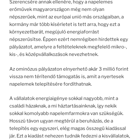
Szerencsére annak ellenére, hogy a napelemes
erőművek magyarországon még nem olyan
népszerűek, mint az európai unió más országaiban, a
kormány már több kísérletet is tett arra, hogy ezt a
környezetbarát, megújuló energiaforrást
népszerűsítse. Éppen ezért nemrégiben hirdettek egy
pályázatot, amelyre a feltételeknek megfelelő mikro-,
kis-, és középvállalkozások nevezhetnek.
Az ominózus pályázaton elnyerhető akár 3 millió forint
vissza nem térítendő támogatás is, amit a nyertesek
napelemek telepítésére fordíthatnak.
A vállalatok energiaigénye sokkal nagyobb, mint a
családi házaknak, a mi háztartásainknak, így nekik
sokkal komolyabb napelemfarmokra van szükségük.
Hosszú távon ugyan megtérül a beruházás, de a
telepítés egy egyszeri, elég magas összegű kiadással
jár. Ezt a kiadást nehezen tudnák fedezni a kisvállalatok,