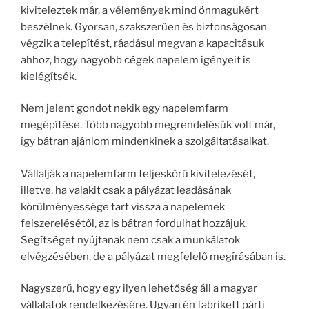
kiviteleztek már, a vélemények mind önmagukért
beszélnek. Gyorsan, szakszerűen és biztonságosan
végzik a telepítést, ráadásul megvan a kapacitásuk
ahhoz, hogy nagyobb cégek napelem igényeit is
kielégítsék.
Nem jelent gondot nekik egy napelemfarm
megépítése. Több nagyobb megrendelésük volt már,
így bátran ajánlom mindenkinek a szolgáltatásaikat.
Vállalják a napelemfarm teljeskörű kivitelezését,
illetve, ha valakit csak a pályázat leadásának
körülményessége tart vissza a napelemek
felszerelésétől, az is bátran fordulhat hozzájuk.
Segítséget nyújtanak nem csak a munkálatok
elvégzésében, de a pályázat megfelelő megírásában is.
Nagyszerű, hogy egy ilyen lehetőség áll a magyar
vállalatok rendelkezésére. Ugyan én fabrikett párti