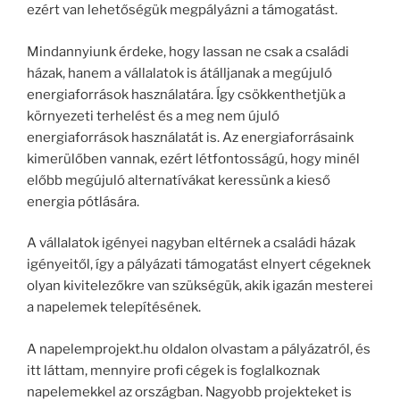
ezért van lehetőségük megpályázni a támogatást.
Mindannyiunk érdeke, hogy lassan ne csak a családi
házak, hanem a vállalatok is átálljanak a megújuló
energiaforrások használatára. Így csökkenthetjük a
környezeti terhelést és a meg nem újuló
energiaforrások használatát is. Az energiaforrásaink
kimerülőben vannak, ezért létfontosságú, hogy minél
előbb megújuló alternatívákat keressünk a kieső
energia pótlására.
A vállalatok igényei nagyban eltérnek a családi házak
igényeitől, így a pályázati támogatást elnyert cégeknek
olyan kivitelezőkre van szükségük, akik igazán mesterei
a napelemek telepítésének.
A napelemprojekt.hu oldalon olvastam a pályázatról, és
itt láttam, mennyire profi cégek is foglalkoznak
napelemekkel az országban. Nagyobb projekteket is