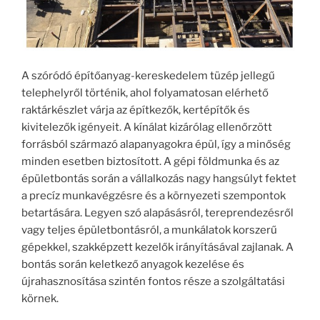
A szóródó építőanyag-kereskedelem tüzép jellegű
telephelyről történik, ahol folyamatosan elérhető
raktárkészlet várja az építkezők, kertépítők és
kivitelezők igényeit. A kínálat kizárólag ellenőrzött
forrásból származó alapanyagokra épül, így a minőség
minden esetben biztosított. A gépi földmunka és az
épületbontás során a vállalkozás nagy hangsúlyt fektet
a precíz munkavégzésre és a környezeti szempontok
betartására. Legyen szó alapásásról, tereprendezésről
vagy teljes épületbontásról, a munkálatok korszerű
gépekkel, szakképzett kezelők irányításával zajlanak. A
bontás során keletkező anyagok kezelése és
újrahasznosítása szintén fontos része a szolgáltatási
körnek.