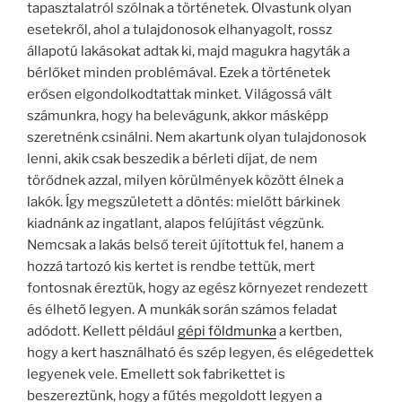
tapasztalatról szólnak a történetek. Olvastunk olyan
esetekről, ahol a tulajdonosok elhanyagolt, rossz
állapotú lakásokat adtak ki, majd magukra hagyták a
bérlőket minden problémával. Ezek a történetek
erősen elgondolkodtattak minket. Világossá vált
számunkra, hogy ha belevágunk, akkor másképp
szeretnénk csinálni. Nem akartunk olyan tulajdonosok
lenni, akik csak beszedik a bérleti díjat, de nem
törődnek azzal, milyen körülmények között élnek a
lakók. Így megszületett a döntés: mielőtt bárkinek
kiadnánk az ingatlant, alapos felújítást végzünk.
Nemcsak a lakás belső tereit újítottuk fel, hanem a
hozzá tartozó kis kertet is rendbe tettük, mert
fontosnak éreztük, hogy az egész környezet rendezett
és élhető legyen. A munkák során számos feladat
adódott. Kellett például
gépi földmunka
a kertben,
hogy a kert használható és szép legyen, és elégedettek
legyenek vele. Emellett sok fabrikettet is
beszereztünk, hogy a fűtés megoldott legyen a