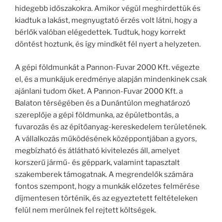
hidegebb időszakokra. Amikor végül meghirdettük és
kiadtuk a lakást, megnyugtató érzés volt látni, hogy a
bérlők valóban elégedettek. Tudtuk, hogy korrekt
döntést hoztunk, és így mindkét fél nyert a helyzeten.
A gépi földmunkát a Pannon-Fuvar 2000 Kft. végezte
el, és a munkájuk eredménye alapján mindenkinek csak
ajánlani tudom őket. A Pannon-Fuvar 2000 Kft. a
Balaton térségében és a Dunántúlon meghatározó
szereplője a gépi földmunka, az épületbontás, a
fuvarozás és az építőanyag-kereskedelem területének.
A vállalkozás működésének középpontjában a gyors,
megbízható és átlátható kivitelezés áll, amelyet
korszerű jármű- és géppark, valamint tapasztalt
szakemberek támogatnak. A megrendelők számára
fontos szempont, hogy a munkák előzetes felmérése
díjmentesen történik, és az egyeztetett feltételeken
felül nem merülnek fel rejtett költségek.