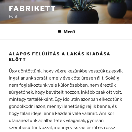
Tartalomhoz
FABRIKETT
Pont
Menü
ALAPOS FELÚJÍTÁS A LAKÁS KIADÁSA
ELŐTT
Úgy döntöttünk, hogy végre kezünkbe vesszük az egyik
ingatlanunk sorsát, amely évek óta üresen állt. Sokáig
nem foglalkoztunk vele különösebben, nem éreztük
sürgetőnek, hogy bevételt hozzon, inkább csak ott volt,
mintegy tartalékként. Egy idő után azonban elkezdtünk
gondolkodni azon, mennyi lehetőség rejlik benne, és
hogy talán ideje lenne kezdeni vele valamit. Amikor
utánanéztünk az albérletek világának, gyorsan
szembesültünk azzal, mennyi visszaélésről és rossz