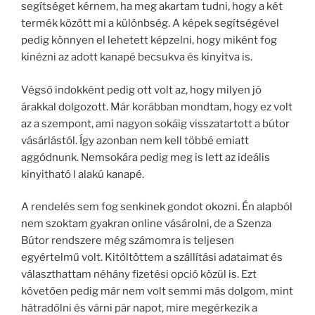
segítséget kérnem, ha meg akartam tudni, hogy a két
termék között mi a különbség. A képek segítségével
pedig könnyen el lehetett képzelni, hogy miként fog
kinézni az adott kanapé becsukva és kinyitva is.
Végső indokként pedig ott volt az, hogy milyen jó
árakkal dolgozott. Már korábban mondtam, hogy ez volt
az a szempont, ami nagyon sokáig visszatartott a bútor
vásárlástól. Így azonban nem kell többé emiatt
aggódnunk. Nemsokára pedig meg is lett az ideális
kinyitható l alakú kanapé.
A rendelés sem fog senkinek gondot okozni. Én alapból
nem szoktam gyakran online vásárolni, de a Szenza
Bútor rendszere még számomra is teljesen
egyértelmű volt. Kitöltöttem a szállítási adataimat és
választhattam néhány fizetési opció közül is. Ezt
követően pedig már nem volt semmi más dolgom, mint
hátradőlni és várni pár napot, mire megérkezik a