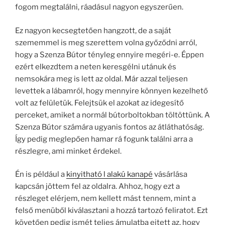
fogom megtalálni, ráadásul nagyon egyszerűen.
Ez nagyon kecsegtetően hangzott, de a saját
szememmel is meg szerettem volna győződni arról,
hogy a Szenza Bútor tényleg ennyire megéri-e. Éppen
ezért elkezdtem a neten keresgélni utánuk és
nemsokára meg is lett az oldal. Már azzal teljesen
levettek a lábamról, hogy mennyire könnyen kezelhető
volt az felületük. Felejtsük el azokat az idegesítő
perceket, amiket a normál bútorboltokban töltöttünk. A
Szenza Bútor számára ugyanis fontos az átláthatóság.
Így pedig meglepően hamar rá fogunk találni arra a
részlegre, ami minket érdekel.
Én is például a
kinyitható l alakú kanapé
vásárlása
kapcsán jöttem fel az oldalra. Ahhoz, hogy ezt a
részleget elérjem, nem kellett mást tennem, mint a
felső menüből kiválasztani a hozzá tartozó feliratot. Ezt
követően pedig ismét teljes ámulatba ejtett az, hogy