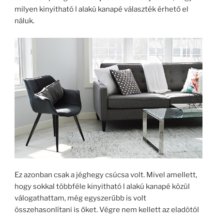
milyen kinyitható l alakú kanapé választék érhető el
náluk.
Ez azonban csak a jéghegy csúcsa volt. Mivel amellett,
hogy sokkal többféle kinyitható l alakú kanapé közül
válogathattam, még egyszerűbb is volt
összehasonlítani is őket. Végre nem kellett az eladótól