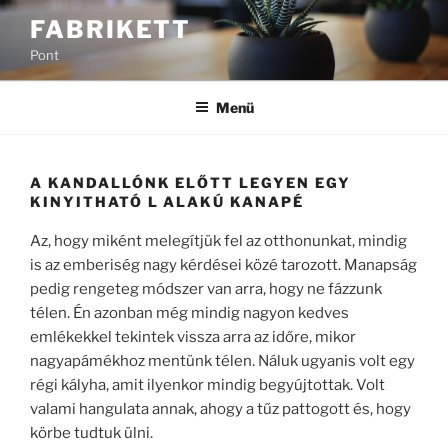
Tartalomhoz
FABRIKETT
Pont
Menü
A KANDALLÓNK ELŐTT LEGYEN EGY
KINYITHATÓ L ALAKÚ KANAPÉ
Az, hogy miként melegítjük fel az otthonunkat, mindig
is az emberiség nagy kérdései közé tarozott. Manapság
pedig rengeteg módszer van arra, hogy ne fázzunk
télen. Én azonban még mindig nagyon kedves
emlékekkel tekintek vissza arra az időre, mikor
nagyapámékhoz mentünk télen. Náluk ugyanis volt egy
régi kályha, amit ilyenkor mindig begyújtottak. Volt
valami hangulata annak, ahogy a tűz pattogott és, hogy
körbe tudtuk ülni.