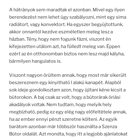
A hátrányok sem maradtak el azonban. Mivel egy ilyen
berendezést nem lehet úgy szabályozni, mint egy sima
radiátort, vagy konvektort. Ha egyszer begyújtottunk,
akkor onnantól kezdve eszméletlen meleg lesz a
házban. Tény, hogy nem fogunk fázni, viszont én
kifejezetten utálom azt, ha fülledt meleg van. Éppen
ezért az én otthonomban biztos nem lesz majd kályha,
bármilyen hangulatos is.
Viszont nagyon örültem annak, hogy most már sikerült
beszereznem egy kinyitható l alakú kanapét. Alapból
sok ideje gondolkoztam azon, hogy újítani kéne kicsit a
bútorokon. A baj csak az volt, hogy a bútorárak óriási
akadályok voltak. Nem tudtam, hogy melyik hely
megbízható, pedig ez egy elég nagy előfeltétele annak,
ha az ember ennyi pénzt szeretne költeni. Az egyik
barátom azonban már többször használta a Szenza
Bútor oldalát. Azt mondta, hogy itt a legjobb ajánlatokat