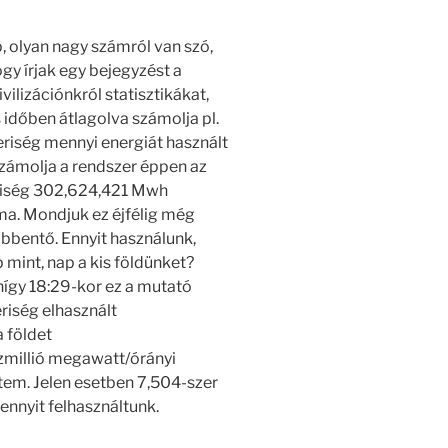
 olyan nagy számról van szó,
gy írjak egy bejegyzést a
ilizációnkról statisztikákat,
 időben átlagolva számolja pl.
riség mennyi energiát használt
 számolja a rendszer éppen az
eriség 302,624,421 Mwh
 ma. Mondjuk ez éjfélig még
bbentő. Ennyit használunk,
int, nap a kis földünket?
így 18:29-kor ez a mutató
iség elhasznált
 földet
zmillió megawatt/órányi
ltem. Jelen esetben 7,504-szer
nnyit felhasználtunk.