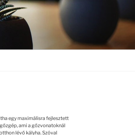
ha egy maximálisra fejlesztett
 gőzgép, ami a gőzvonatoknál
 otthon lévő kályha. Szóval