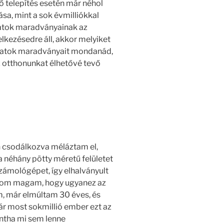
ő telepítés esetén már néhol
sa, mint a sok évmilliókkal
llatok maradványainak az
lkezésedre áll, akkor melyiket
llatok maradványait mondanád,
z otthonunkat élhetővé tevő
csodálkozva méláztam el,
 néhány pötty méretű felületet
számológépet, így elhalványult
apom magam, hogy ugyanez az
, már elmúltam 30 éves, és
ár most sokmillió ember ezt az
mintha mi sem lenne