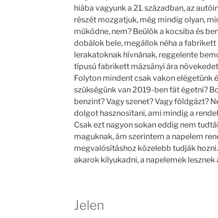
hiába vagyunk a 21. században, az autói
részét mozgatjuk, még mindig olyan, m
működne, nem? Beülök a kocsiba és benz
dobálok bele, megállok néha a fabrikett 
lerakatoknak hívnának, reggelente bemo
típusú fabrikett mázsányi ára növekedett
Folyton mindent csak vakon elégetünk é
szükségünk van 2019-ben fát égetni? Bo
benzint? Vagy szenet? Vagy földgázt? N
dolgot hasznosítani, ami mindig a rend
Csak ezt nagyon sokan eddig nem tudt
maguknak, ám szerintem a napelem rend
megvalósításhoz közelebb tudják hozni.
akarok kilyukadni, a napelemek lesznek
Jelen