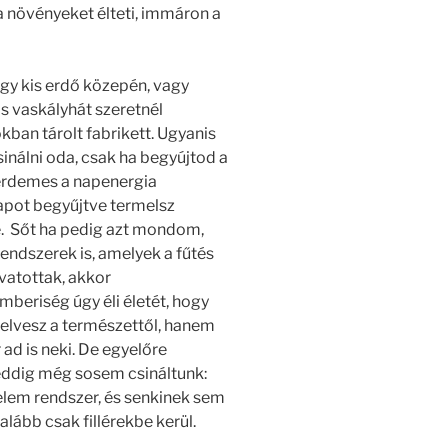
a növényeket élteti, immáron a
gy kis erdő közepén, vagy
s vaskályhát szeretnél
kban tárolt fabrikett. Ugyanis
nálni oda, csak ha begyújtod a
 érdemes a napenergia
apot begyűjtve termelsz
ne. Sőt ha pedig azt mondom,
ndszerek is, amelyek a fűtés
vatottak, akkor
mberiség úgy éli életét, hogy
 elvesz a természettől, hanem
 ad is neki. De egyelőre
 eddig még sosem csináltunk:
elem rendszer, és senkinek sem
alább csak fillérekbe kerül.