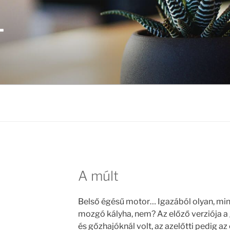
T
I
A múlt
Belső égésű motor… Igazából olyan, mint
mozgó kályha, nem? Az előző verziója a
és gőzhajóknál volt, az azelőtti pedig az