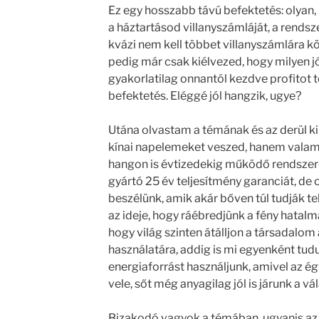
Ez egy hosszabb távú befektetés: olyan, 
a háztartásod villanyszámláját, a rendsz
kvázi nem kell többet villanyszámlára köl
pedig már csak kiélvezed, hogy milyen jó
gyakorlatilag onnantól kezdve profitot 
befektetés. Eléggé jól hangzik, ugye?
Utána olvastam a témának és az derül k
kínai napelemeket veszed, hanem valami
hangon is évtizedekig működő rendszered
gyártó 25 év teljesítmény garanciát, de 
beszélünk, amik akár bőven túl tudják tel
az ideje, hogy ráébredjünk a fény hatal
hogy világ szinten átálljon a társadal
használatára, addig is mi egyenként tudu
energiaforrást használjunk, amivel az é
vele, sőt még anyagilag jól is járunk a vá
Bizakodó vagyok a témában, ugyanis az