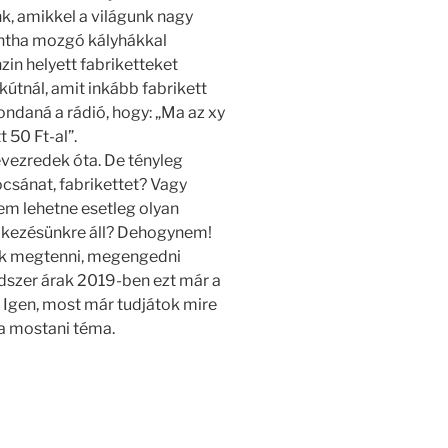
nk, amikkel a világunk nagy
intha mozgó kályhákkal
in helyett fabriketteket
kútnál, amit inkább fabrikett
ndaná a rádió, hogy: „Ma az xy
 50 Ft-al”.
vezredek óta. De tényleg
csánat, fabrikettet? Vagy
em lehetne esetleg olyan
elkezésünkre áll? Dehogynem!
ák megtenni, megengedni
szer árak 2019-ben ezt már a
 Igen, most már tudjátok mire
 a mostani téma.