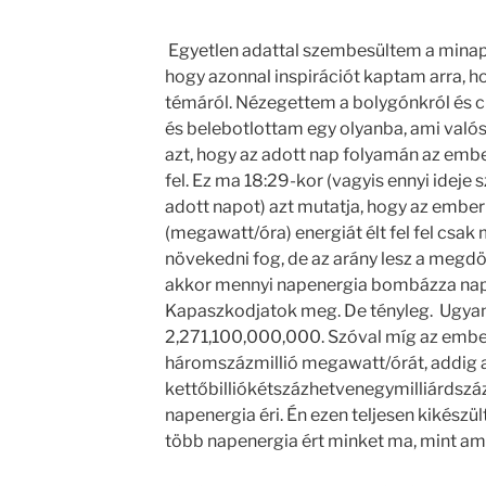
Egyetlen adattal szembesültem a minap,
hogy azonnal inspirációt kaptam arra, ho
témáról. Nézegettem a bolygónkról és civ
és belebotlottam egy olyanba, ami valós
azt, hogy az adott nap folyamán az embe
fel. Ez ma 18:29-kor (vagyis ennyi ideje
adott napot) azt mutatja, hogy az emb
(megawatt/óra) energiát élt fel fel csak
növekedni fog, de az arány lesz a megdö
akkor mennyi napenergia bombázza nap m
Kapaszkodjatok meg. De tényleg. Ugyan
2,271,100,000,000. Szóval míg az ember
háromszázmillió megawatt/órát, addig a
kettőbilliókétszázhetvenegymilliárdszá
napenergia éri. Én ezen teljesen kikészü
több napenergia ért minket ma, mint ame