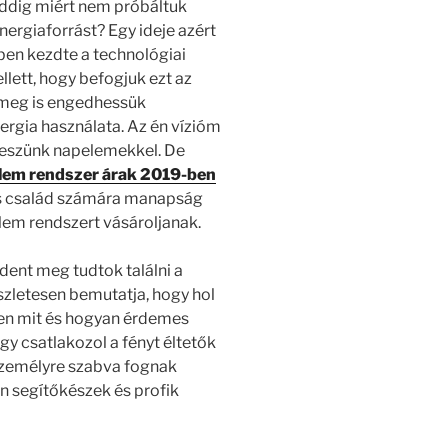
 eddig miért nem próbáltuk
ergiaforrást? Egy ideje azért
dben kezdte a technológiai
llett, hogy befogjuk ezt az
zt meg is engedhessük
ergia használata. Az én vízióm
 leszünk napelemekkel. De
lem rendszer árak 2019-ben
ős család számára manapság
lem rendszert vásároljanak.
ndent meg tudtok találni a
észletesen bemutatja, hogy hol
tben mit és hogyan érdemes
gy csatlakozol a fényt éltetők
személyre szabva fognak
n segítőkészek és profik