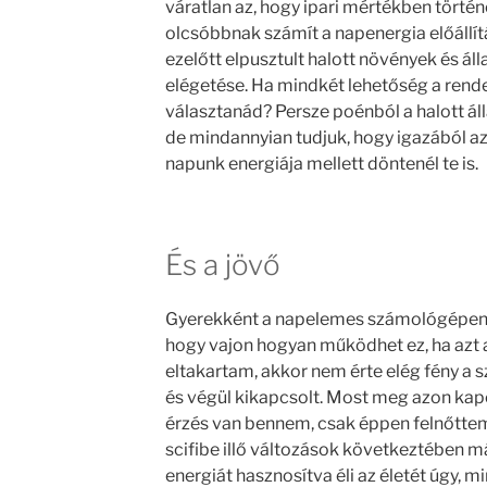
váratlan az, hogy ipari mértékben történ
olcsóbbnak számít a napenergia előállítá
ezelőtt elpusztult halott növények és á
elégetése. Ha mindkét lehetőség a rende
választanád? Persze poénból a halott á
de mindannyian tudjuk, hogy igazából a
napunk energiája mellett döntenél te is.
És a jövő
Gyerekként a napelemes számológépen 
hogy vajon hogyan működhet ez, ha azt a
eltakartam, akkor nem érte elég fény a 
és végül kikapcsolt. Most meg azon k
érzés van bennem, csak éppen felnőttem
scifibe illő változások következtében m
energiát hasznosítva éli az életét úgy, 