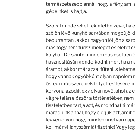
természetesebb annál, hogy a fény, ami 
gépeinket is hajtja.
Szóval mindezeket tekintetbe véve, ha e
szélén lévő kunyhó sarkában megbújó ki
bedurrantani, akkor nagyon jól jön a saro
máshogy nem tudsz meleget és életet csi
kályhát. De szinte minden más esetben
hasznosításán gondolkodni, mert ha a n
áramot, akkor már azzal fűteni is lehet
hogy vannak egyébként olyan napelem re
ősrégi módszereinek helyettesítésére hi
körvonalazódik egy olyan jövő, ahol az e
végre talán először a történetében, nem
tiszteletben tartja azt, és mondhatni már
maradjunk annál, hogy elérjük azt, amit
legyen olyan, hogy mindenkinél van nap
kell már villanyszámlát fizetnie! Vagy leg