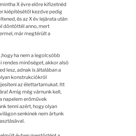
mintha X évre előre kifizetnéd
er kiépítésétől kezdve pedig
tened, és az X év lejárata után
l döntöttél anno, mert
termel, már megtérült a
i ,hogy ha nem a legolcsóbb
 rendes minőséget, akkor alsó
 lesz, adnak is általában a
olyan konstrukciókról
jesíteni az élettartamukat. Itt
mára! Amíg még várnunk kell,
om a napelem erőművek
nk tenni azért, hogy olyan
gvilágon senkinek nem ártunk
lasztásával.
 elmúlt évben megtörtént a