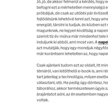
Jó, jó, de akkor felmerül a kérdés, hogy
befogni ezt a mérhetetlen mennyiségű en
próbáljuk, de csak az utóbbi pár évtize
fejlődésünk lehetővé tenni azt, hogy ame
energiát, tárolni is tudjuk, és közben e
magunknak, ne legyen kiváltság a napen
szerint tíz év múlva már mindenhol tele
induljunk ki abból, ami most van. A
nape
azt mutatják, hogy egy mondjuk négyf
már korántsem lehetetlen az, hogy nape
Csak ajánlani tudom ezt az oldalt, itt mi
témáról, van letölthető e-book is, ami r
tart jelenleg a technológia, milyen ese
választani, stb. Ha pedig úgy döntesz, ho
táborához, akkor természetesen úgyis 
árajánlatot adni, az én esetemben nagyo
voltak.