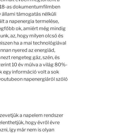
 2018-as dokumentumfilmben
y állami támogatás nélküli
t a napenergia termelése,
 legfőbb ok, amiért még mindig
unk, az, hogy milyen olcsó és
iszen ha a mai technológiával
onnan nyered az energiád,
nezt rengeteg gáz, szén, és
zerint 10 év múlva a világ 80%-
ak egy információ volt a sok
 a youtubeon napenergiáról szóló
sszevetjük a napelem rendszer
elenthetjük, hogy évről évre
zni, így már nem is olyan