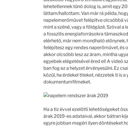
lehetetlennek tűnő dolog is, amit egy
láttam/hallottam. Van már rá példa, hog
napelemerőművet felépítve olcsóbbá vál
mint a széné, vagy a földgázé. Szóval a
a fosszilis energiaforrásokra támaszkod
elérhető, már nem mondható előnynek, h
felépítesz egy rendes naperőművet, és 
akkor olcsóbb lesz az áram, mintha ugya
egyebek elégetésével éred el! A videó s
ban fog ez a helyzet érvényesülni. Ez cs
közül, ha érdekel titeket, nézzetek ti is
dokumentumfilmeket.
Ha a tíz évvel ezelőtti lehetőségeket ö
árak 2019-es adataival, akkor bátran kij
egyre jobban megéri ilyen döntéseket ho