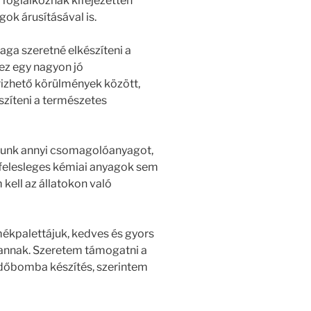
e foglalkoznak kifejezetten
k árusításával is.
maga szeretné elkészíteni a
 ez egy nagyon jó
rizhető körülmények között,
szíteni a természetes
lunk annyi csomagolóanyagot,
 felesleges kémiai anyagok sem
kell az állatokon való
mékpalettájuk, kedves és gyors
vannak. Szeretem támogatni a
ürdőbomba készítés, szerintem