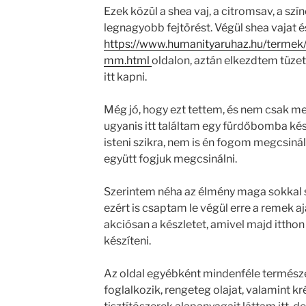
Ezek közül a shea vaj, a citromsav, a sz
legnagyobb fejtörést. Végül shea vajat é
https://www.humanityaruhaz.hu/termek
mm.html
oldalon, aztán elkezdtem tüzet
itt kapni.
Még jó, hogy ezt tettem, és nem csak m
ugyanis itt találtam egy fürdőbomba készí
isteni szikra, nem is én fogom megcsin
együtt fogjuk megcsinálni.
Szerintem néha az élmény maga sokkal s
ezért is csaptam le végül erre a remek 
akciósan a készletet, amivel majd itth
készíteni.
Az oldal egyébként mindenféle természe
foglalkozik, rengeteg olajat, valamint 