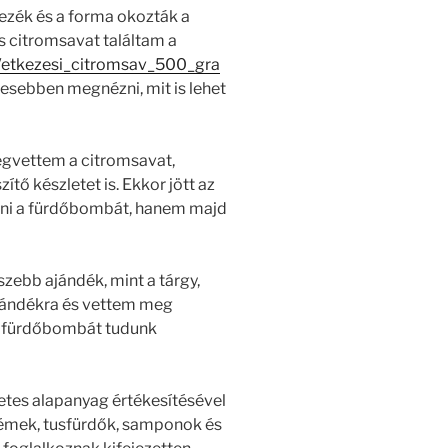
ínezék és a forma okozták a
s citromsavat találtam a
/etkezesi_citromsav_500_gra
esebben megnézni, mit is lehet
egvettem a citromsavat,
tő készletet is. Ekkor jött az
álni a fürdőbombát, hanem majd
zebb ajándék, mint a tárgy,
ajándékra és vettem meg
on fürdőbombát tudunk
tes alapanyag értékesítésével
krémek, tusfürdők, samponok és