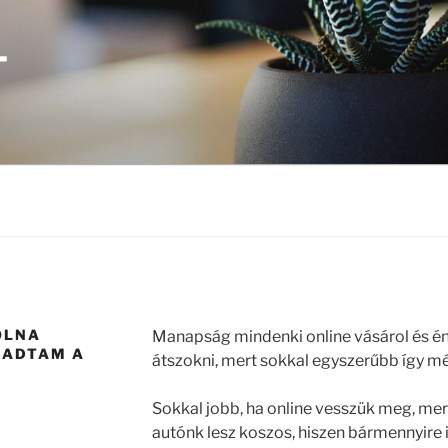
T
OLNA
Manapság mindenki online vásárol és én 
GADTAM A
átszokni, mert sokkal egyszerűbb így még
Sokkal jobb, ha online vesszük meg, mert 
autónk lesz koszos, hiszen bármennyire 