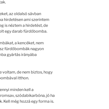
tak.
eket, az oldalsó sávban
a hirdetésen ami szerintem
g is néztem a hirdetést, de
olt egy darab fürdőbomba.
ombákat, a kencéket, nem
 kész fürdőbombák nagyon
mba gyártás irányába
ve voltam, de nem biztos, hogy
bombával itthon.
nnyi minden kell a
romsav, szódabikarbóna, jó ha
k. Kell még hozzá egy forma is.