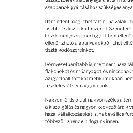
tisztítószerek alapanyagait láttam itt, d
szappanok gyártásához szükséges anyago
Itt mindent meg lehet találni, ha valaki 
tisztító és tisztálkodószereit. Szerintem
kezdeményezés, mert így otthon, ellenő
ellenőrizhető alapanyagokból lehet elké
tisztálkodószereinket.
Környezetbarátabb is, mert nem haszná
flakonokat és műanyagot, és nincsenek
az így előállított kozmetikumokban, nem 
teszteléstől sem aggódnunk.
Nagyon jó kis oldal, nagyon széles a ter
a kiszolgálás és nagyon kedvező áraik 
hazai vállalkozásokat is, ha beválik a f
többször is rendelni fogunk innen.