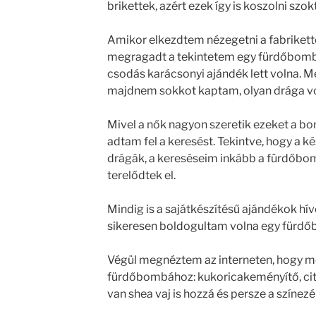
brikettek, azért ezek így is koszolni szok
Amikor elkezdtem nézegetni a fabrikett
megragadt a tekintetem egy fürdőbomb
csodás karácsonyi ajándék lett volna. Me
majdnem sokkot kaptam, olyan drága v
Mivel a nők nagyon szeretik ezeket a b
adtam fel a keresést. Tekintve, hogy a
drágák, a kereséseim inkább a fürdőbo
terelődtek el.
Mindig is a sajátkészítésű ajándékok hí
sikeresen boldogultam volna egy fürdő
Végül megnéztem az interneten, hogy me
fürdőbombához: kukoricakeményítő, cit
van shea vaj is hozzá és persze a színezé