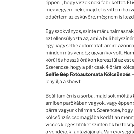
éppen -, hogy viszek neki fabrikettet. El
megvegyem neki, majd el is vittem hoz
odaértem az esküvőre, még nem is kezdőd
Egy szokványos, szinte már unalmasnak
ezt ellensúlyozta az, ami a buli helyszín
egy nagy selfie autómatát, amire azonnal
minden más vendég ugyan így volt. Hamar
körül és hosszú órákon keresztül az est e
Szerencse, hogy a pár csak 4 órára kölcsö
Selfie Gép Fotóautomata Kölcsönzés –
lenyúlja a showt.
Beálltam én is a sorba, majd sok mókás k
amiben parókában vagyok, vagy éppen s
párra vagyunk hárman. Szerencse, hogy a
kölcsönzés csomagjába korlátlan menny
vicces kiegészítőket szintén ők biztosít
a vendégek fantáziájának. Van egy segítő