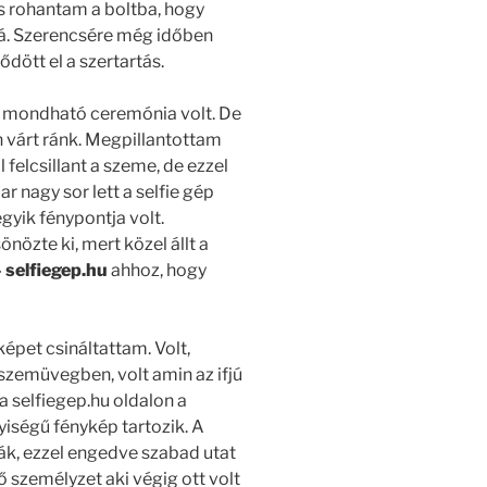
 is rohantam a boltba, hogy
zá. Szerencsére még időben
ött el a szertartás.
 mondható ceremónia volt. De
én várt ránk. Megpillantottam
 felcsillant a szeme, de ezzel
 nagy sor lett a selfie gép
gyik fénypontja volt.
nözte ki, mert közel állt a
 selfiegep.hu
ahhoz, hogy
épet csináltattam. Volt,
zemüvegben, volt amin az ifjú
 selfiegep.hu oldalon a
iségű fénykép tartozik. A
ják, ezzel engedve szabad utat
 személyzet aki végig ott volt