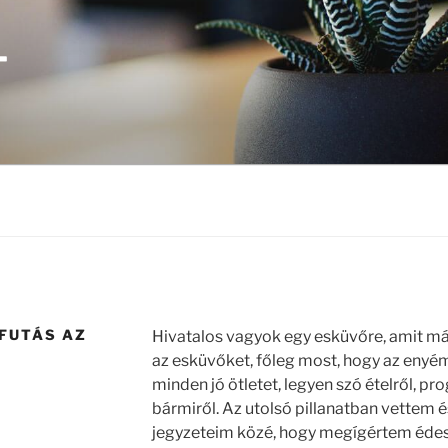
T
FUTÁS AZ
Hivatalos vagyok egy esküvőre, amit m
az esküvőket, főleg most, hogy az enyém 
minden jó ötletet, legyen szó ételről, pr
bármiről. Az utolsó pillanatban vettem és
jegyzeteim közé, hogy megígértem édes