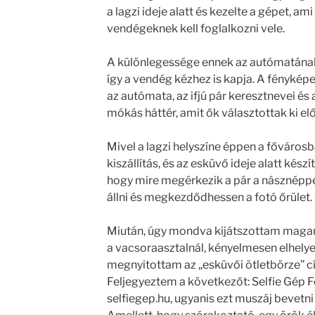
a lagzi ideje alatt és kezelte a gépet, am
vendégeknek kell foglalkozni vele.
A különlegessége ennek az autómatának,
így a vendég kézhez is kapja. A fényké
az autómata, az ifjú pár keresztnevei és
mókás háttér, amit ők választottak ki el
Mivel a lagzi helyszíne éppen a fővárosba
kiszállítás, és az esküvő ideje alatt készí
hogy mire megérkezik a pár a násznéppe
állni és megkezdődhessen a fotó őrület.
Miután, úgy mondva kijátszottam mag
a vacsoraasztalnál, kényelmesen elhelye
megnyitottam az „esküvői ötletbörze” c
Feljegyeztem a következőt: Selfie Gép
selfiegep.hu, ugyanis ezt muszáj bevetn