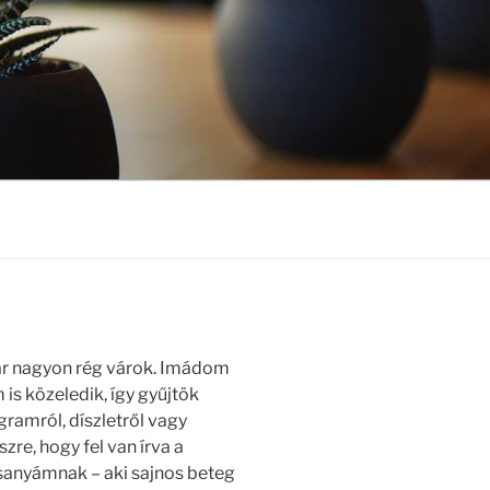
ár nagyon rég várok. Imádom
is közeledik, így gyűjtök
ogramról, díszletről vagy
zre, hogy fel van írva a
anyámnak – aki sajnos beteg