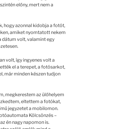
i szintén előny, mert nem a
 hogy azonnal kidobja a fotót,
peken, amiket nyomtatott nekem
 a dátum volt, valamint egy
őzetesen.
n volt, így ingyenes volt a
tették el a terepet, a fotósarkot,
l, már minden készen tudjon
am, megkerestem az ülőhelyem
zkedtem, eltettem a fotókat,
ímű jegyzetet a mobilomon.
 Fotóautomata Kölcsönzés –
i az én nagy napomon is.